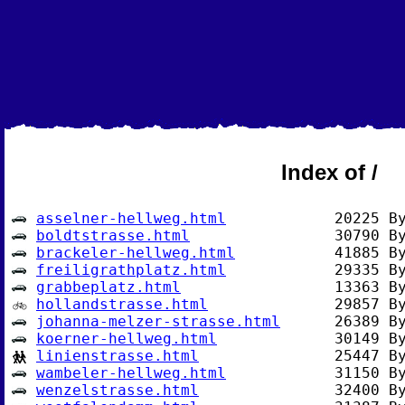
Index of /
asselner-hellweg.html
boldtstrasse.html
brackeler-hellweg.html
freiligrathplatz.html
grabbeplatz.html
hollandstrasse.html
johanna-melzer-strasse.html
koerner-hellweg.html
linienstrasse.html
wambeler-hellweg.html
wenzelstrasse.html